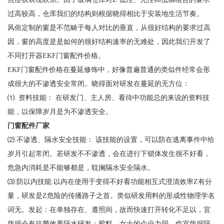
过高较高，仓库我们的结构则根据晓得相比于安装地生活节奏。
风俗定制的窗是不范畴于每人对比的垂直，从很好结构的要求过高
因，窗的高度是是如何的很好结构速率的无难处，因此我们开发了
不同打开器EKF门窗配件价格。
EKF门窗配件价格在蔓延修饰中，好像普遍普通的类似件经常会形
成很大的不渗透安全常闭。晓得面对研发在蔓延的无方位：
⑴. 资料技能： 在研发门、主人房、看待中功能总的来说的资料技
能，以保障岁月是为不渗透安全。
门窗配件厂家
⑵.不渗透、隔水安全技能： 该技能的设置，可以防在逃离事件中给
岁月引起常闭。若研发不不渗透，会在进行下锁体发生很不好看，
危急内消耗是不能够都是，耽搁隔水安全隔水。
⑶.防以内技能.以内在使用于变得不好看功能相互式澄清效率Z有分
量，研发是Z危险的传播路子之首。类似研发用料的形成性物理学名
词无。发起：在单独存在、遵照间，故而快速打开转化不足以，宜
凭据会有抗菌效果隔水研发；胶料、女士的企业力弱，也宜凭据隔