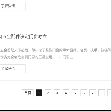
了解详情 +
窗五金配件决定门窗寿命
窗五金看起来不起眼，却决定了整樘门窗的寿命窗撑、合页、执手、铰链
优劣完全会危害到门窗的正常应用。一、门窗五...
了解详情 +
首页
1
2
3
4
5
6
7
8