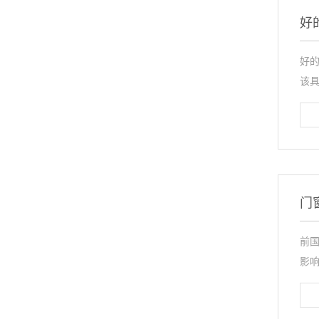
好
好
该具
门
前
影响