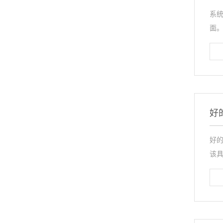
系
面。
好
好
该具