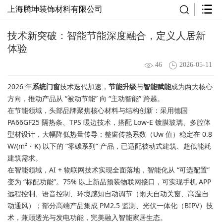
上海腾坤装饰材料有限公司
技术新突破：智能节能深度融合，定义人居新
体验
46
2026-05-11
2026 年
系统门窗
技术迭代加速，
节能升级
与
智能赋能
成为两大核心
方向，推动产品从 “被动节能” 向 “主动智能” 跨越。
在节能领域，头部品牌聚焦核心材料与结构创新：采用德国
PA66GF25 隔热条、TPS 暖边技术，搭配 Low-E 镀膜玻璃、多腔体
型材设计，大幅降低热量传导；整窗传热系数（Uw 值）稳定在 0.8
W/(m²・K) 以下的 “零碳系列” 产品，已适配被动式建筑、超低能耗
建筑需求。
在智能领域，AI + 物联网技术实现全面落地，智能化从 “可选配置”
变为 “标配功能”。75% 以上新品预装物联网接口，可实现手机 APP
远程控制、语音控制、环境感知自动调节（雨天自动关窗、高温自
动通风）；部分高端产品集成 PM2.5 监测、光伏一体化（BIPV）技
术，兼顾透光与发电功能，完美融入智能家居生态。